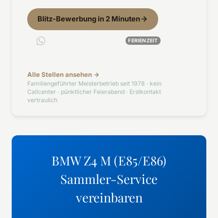
Blitz-Bewerbung in 2 Minuten
Per WhatsApp melden
FERIENZEIT
Alle Stellen ansehen →
Familiengeführter Meisterbetrieb seit 1978 · kein
Callcenter · pünktlicher Feierabend · Erstkontakt
vertraulich
BMW Z4 M (E85/E86)
Sammler-Service
vereinbaren