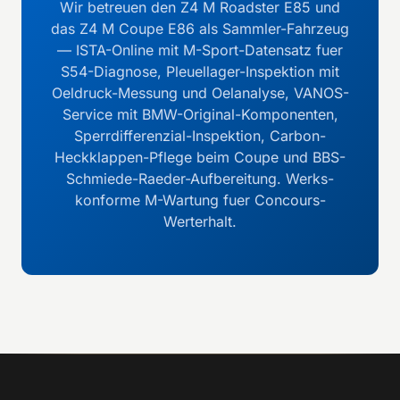
Wir betreuen den Z4 M Roadster E85 und
das Z4 M Coupe E86 als Sammler-Fahrzeug
— ISTA-Online mit M-Sport-Datensatz fuer
S54-Diagnose, Pleuellager-Inspektion mit
Oeldruck-Messung und Oelanalyse, VANOS-
Service mit BMW-Original-Komponenten,
Sperrdifferenzial-Inspektion, Carbon-
Heckklappen-Pflege beim Coupe und BBS-
Schmiede-Raeder-Aufbereitung. Werks-
konforme M-Wartung fuer Concours-
Werterhalt.