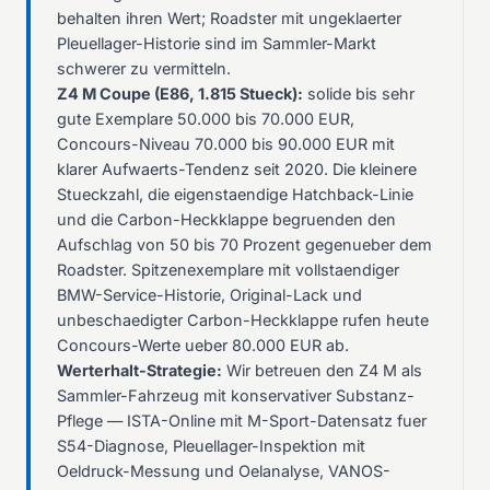
behalten ihren Wert; Roadster mit ungeklaerter
Pleuellager-Historie sind im Sammler-Markt
schwerer zu vermitteln.
Z4 M Coupe (E86, 1.815 Stueck):
solide bis sehr
gute Exemplare 50.000 bis 70.000 EUR,
Concours-Niveau 70.000 bis 90.000 EUR mit
klarer Aufwaerts-Tendenz seit 2020. Die kleinere
Stueckzahl, die eigenstaendige Hatchback-Linie
und die Carbon-Heckklappe begruenden den
Aufschlag von 50 bis 70 Prozent gegenueber dem
Roadster. Spitzenexemplare mit vollstaendiger
BMW-Service-Historie, Original-Lack und
unbeschaedigter Carbon-Heckklappe rufen heute
Concours-Werte ueber 80.000 EUR ab.
Werterhalt-Strategie:
Wir betreuen den Z4 M als
Sammler-Fahrzeug mit konservativer Substanz-
Pflege — ISTA-Online mit M-Sport-Datensatz fuer
S54-Diagnose, Pleuellager-Inspektion mit
Oeldruck-Messung und Oelanalyse, VANOS-