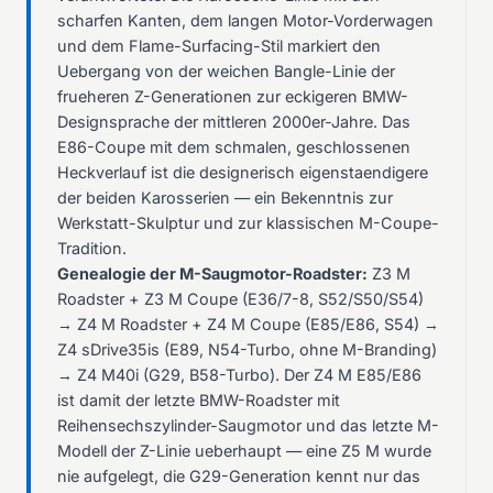
scharfen Kanten, dem langen Motor-Vorderwagen
und dem Flame-Surfacing-Stil markiert den
Uebergang von der weichen Bangle-Linie der
frueheren Z-Generationen zur eckigeren BMW-
Designsprache der mittleren 2000er-Jahre. Das
E86-Coupe mit dem schmalen, geschlossenen
Heckverlauf ist die designerisch eigenstaendigere
der beiden Karosserien — ein Bekenntnis zur
Werkstatt-Skulptur und zur klassischen M-Coupe-
Tradition.
Genealogie der M-Saugmotor-Roadster:
Z3 M
Roadster + Z3 M Coupe (E36/7-8, S52/S50/S54)
→ Z4 M Roadster + Z4 M Coupe (E85/E86, S54) →
Z4 sDrive35is (E89, N54-Turbo, ohne M-Branding)
→ Z4 M40i (G29, B58-Turbo). Der Z4 M E85/E86
ist damit der letzte BMW-Roadster mit
Reihensechszylinder-Saugmotor und das letzte M-
Modell der Z-Linie ueberhaupt — eine Z5 M wurde
nie aufgelegt, die G29-Generation kennt nur das