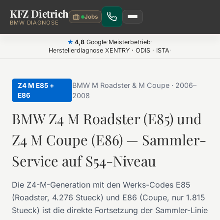
KFZ Dietrich
Zum Hauptinhalt springen
BMW DIAGNOSE
4,8
Google
·
Meisterbetrieb
·
★
Herstellerdiagnose XENTRY · ODIS · ISTA
·
BMW M Roadster & M Coupe · 2006–
Z4 M E85 +
E86
2008
BMW Z4 M Roadster (E85) und
Z4 M Coupe (E86) — Sammler-
Service auf S54-Niveau
Die Z4-M-Generation mit den Werks-Codes E85
(Roadster, 4.276 Stueck) und E86 (Coupe, nur 1.815
Stueck) ist die direkte Fortsetzung der Sammler-Linie