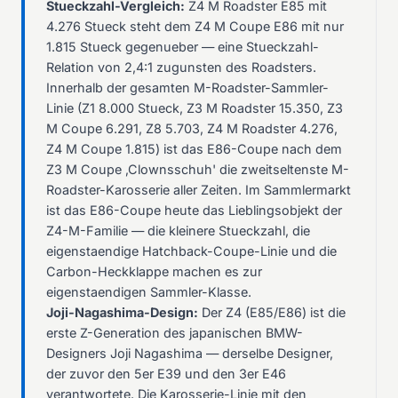
Stueckzahl-Vergleich:
Z4 M Roadster E85 mit
4.276 Stueck steht dem Z4 M Coupe E86 mit nur
1.815 Stueck gegenueber — eine Stueckzahl-
Relation von 2,4:1 zugunsten des Roadsters.
Innerhalb der gesamten M-Roadster-Sammler-
Linie (Z1 8.000 Stueck, Z3 M Roadster 15.350, Z3
M Coupe 6.291, Z8 5.703, Z4 M Roadster 4.276,
Z4 M Coupe 1.815) ist das E86-Coupe nach dem
Z3 M Coupe ‚Clownsschuh' die zweitseltenste M-
Roadster-Karosserie aller Zeiten. Im Sammlermarkt
ist das E86-Coupe heute das Lieblingsobjekt der
Z4-M-Familie — die kleinere Stueckzahl, die
eigenstaendige Hatchback-Coupe-Linie und die
Carbon-Heckklappe machen es zur
eigenstaendigen Sammler-Klasse.
Joji-Nagashima-Design:
Der Z4 (E85/E86) ist die
erste Z-Generation des japanischen BMW-
Designers Joji Nagashima — derselbe Designer,
der zuvor den 5er E39 und den 3er E46
verantwortete. Die Karosserie-Linie mit den