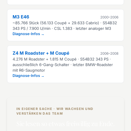
M3 E46
2000–2006
~85.766 Stück (56.133 Coupé + 29.633 Cabrio) · S54B32
343 PS / 7.900 U/min · CSL 1.383 · letzter analoger M3
Diagnose-Infos →
Z4 M Roadster + M Coupé
2006–2008
4.276 M Roadster + 1.815 M Coupé · S54B32 343 PS ·
ausschließlich 6-Gang-Schalter · letzter BMW-Roadster
mit R6-Saugmotor
Diagnose-Infos →
IN EIGENER SACHE · WIR WACHSEN UND
VERSTÄRKEN DAS TEAM
Sie lesen so etwas freiwillig zu Ende.