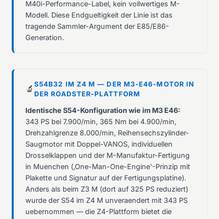
M40i-Performance-Label, kein vollwertiges M-
Modell. Diese Endgueltigkeit der Linie ist das
tragende Sammler-Argument der E85/E86-
Generation.
S54B32 IM Z4 M — DER M3-E46-MOTOR IN
🔬
DER ROADSTER-PLATTFORM
Identische S54-Konfiguration wie im M3 E46:
343 PS bei 7.900/min, 365 Nm bei 4.900/min,
Drehzahlgrenze 8.000/min, Reihensechszylinder-
Saugmotor mit Doppel-VANOS, individuellen
Drosselklappen und der M-Manufaktur-Fertigung
in Muenchen (‚One-Man-One-Engine'-Prinzip mit
Plakette und Signatur auf der Fertigungsplatine).
Anders als beim Z3 M (dort auf 325 PS reduziert)
wurde der S54 im Z4 M unveraendert mit 343 PS
uebernommen — die Z4-Plattform bietet die