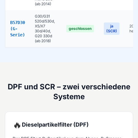
(ab 2014)
G30/G31
520d/530d,
B57D30
X5/X7
ja
2017
(G-
geschlossen
30d/40d,
(SCR)
heut
Serie)
G20 330d
(ab 2018)
DPF und SCR – zwei verschiedene
Systeme
🔥
Dieselpartikelfilter (DPF)