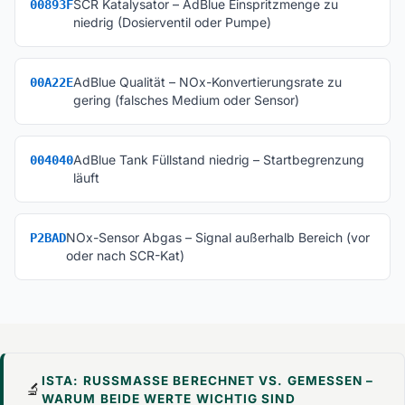
SCR Katalysator – AdBlue Einspritzmenge zu
00893F
niedrig (Dosierventil oder Pumpe)
AdBlue Qualität – NOx-Konvertierungsrate zu
00A22E
gering (falsches Medium oder Sensor)
AdBlue Tank Füllstand niedrig – Startbegrenzung
004040
läuft
NOx-Sensor Abgas – Signal außerhalb Bereich (vor
P2BAD
oder nach SCR-Kat)
ISTA: RUSSMASSE BERECHNET VS. GEMESSEN – W
🔬
ARUM BEIDE WERTE WICHTIG SIND