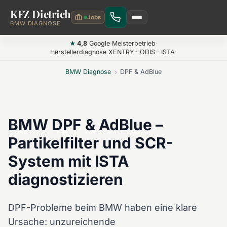
KFZ Dietrich
Zum Hauptinhalt springen
BMW DIAGNOSE
4,8
Google
·
Meisterbetrieb
·
★
Herstellerdiagnose XENTRY · ODIS · ISTA
·
BMW Diagnose
›
DPF & AdBlue
BMW DPF & AdBlue –
Partikelfilter und SCR-
System mit ISTA
diagnostizieren
DPF-Probleme beim BMW haben eine klare
Ursache: unzureichende