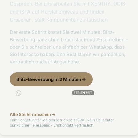
Gespräch. Bei uns arbeiten Sie mit XENTRY, ODIS
und ISTA auf Herstellerniveau und finden
Ursachen, statt Komponenten zu tauschen.
Der erste Schritt kostet Sie zwei Minuten: Blitz-
Bewerbung ganz ohne Lebenslauf und Anschreiben –
oder Sie schreiben uns einfach per WhatsApp, dass
Sie Interesse haben. Den Rest klären wir persönlich,
vertraulich und auf Augenhöhe.
Blitz-Bewerbung in 2 Minuten
Per WhatsApp melden
FERIENZEIT
Alle Stellen ansehen →
Familiengeführter Meisterbetrieb seit 1978 · kein Callcenter ·
pünktlicher Feierabend · Erstkontakt vertraulich