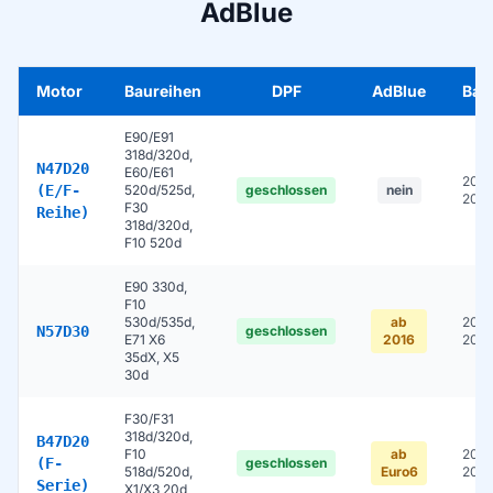
AdBlue
Motor
Baureihen
DPF
AdBlue
Bau
E90/E91
318d/320d,
N47D20
E60/E61
200
(E/F-
520d/525d,
geschlossen
nein
2015
F30
Reihe)
318d/320d,
F10 520d
E90 330d,
F10
530d/535d,
ab
200
N57D30
geschlossen
E71 X6
2016
202
35dX, X5
30d
F30/F31
318d/320d,
B47D20
F10
ab
2014
(F-
geschlossen
518d/520d,
Euro6
2021
Serie)
X1/X3 20d