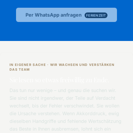
Per WhatsApp anfragen
FERIENZEIT
IN EIGENER SACHE · WIR WACHSEN UND VERSTÄRKEN
DAS TEAM
Sie lesen so etwas freiwillig zu Ende.
Das tun nur wenige – und genau die suchen wir.
Sie sind nicht irgendwer, der Teile auf Verdacht
wechselt, bis der Fehler verschwindet. Sie wollen
die Ursache verstehen. Wenn Akkorddruck, ewig
dieselben Handgriffe und fehlende Wertschätzung
das Beste in Ihnen ausbremsen, lohnt sich ein