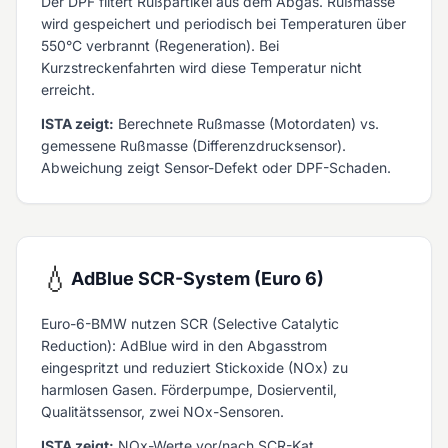
Der DPF filtert Rußpartikel aus dem Abgas. Rußmasse
wird gespeichert und periodisch bei Temperaturen über
550°C verbrannt (Regeneration). Bei
Kurzstreckenfahrten wird diese Temperatur nicht
erreicht.
ISTA zeigt:
Berechnete Rußmasse (Motordaten) vs.
gemessene Rußmasse (Differenzdrucksensor).
Abweichung zeigt Sensor-Defekt oder DPF-Schaden.
💧
AdBlue SCR-System (Euro 6)
Euro-6-BMW nutzen SCR (Selective Catalytic
Reduction): AdBlue wird in den Abgasstrom
eingespritzt und reduziert Stickoxide (NOx) zu
harmlosen Gasen. Förderpumpe, Dosierventil,
Qualitätssensor, zwei NOx-Sensoren.
ISTA zeigt:
NOx-Werte vor/nach SCR-Kat