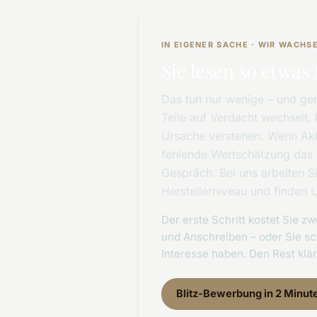
IN EIGENER SACHE · WIR WACH
Sie lesen so etwas 
Das tun nur wenige – und gen
Teile auf Verdacht wechselt, 
Ursache verstehen. Wenn Akk
fehlende Wertschätzung das B
Gespräch. Bei uns arbeiten 
Herstellerniveau und finden 
Der erste Schritt kostet Sie 
und Anschreiben – oder Sie sc
Interesse haben. Den Rest klä
Blitz-Bewerbung in 2 Minut