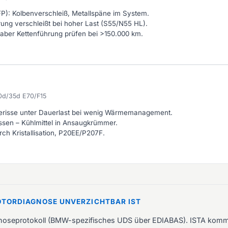
): Kolbenverschleiß, Metallspäne im System.
ung verschleißt bei hoher Last (S55/N55 HL).
aber Kettenführung prüfen bei >150.000 km.
0d/35d E70/F15
risse unter Dauerlast bei wenig Wärmemanagement.
issen – Kühlmittel in Ansaugkrümmer.
rch Kristallisation, P20EE/P207F.
TORDIAGNOSE UNVERZICHTBAR IST
noseprotokoll (BMW-spezifisches UDS über EDIABAS). ISTA kommuni