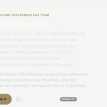
SEN UND VERSTÄRKEN DAS TEAM
freiwillig zu Ende.
au die suchen wir. Sie sind nicht irgendwer, der
bis der Fehler verschwindet. Sie wollen die
orddruck, ewig dieselben Handgriffe und
este in Ihnen ausbremsen, lohnt sich ein
Sie mit XENTRY, ODIS und ISTA auf
Ursachen, statt Komponenten zu tauschen.
zwei Minuten: Blitz-Bewerbung ganz ohne Lebenslauf
hreiben uns einfach per WhatsApp, dass Sie
ren wir persönlich, vertraulich und auf Augenhöhe.
en
Per WhatsApp melden
FERIENZEIT