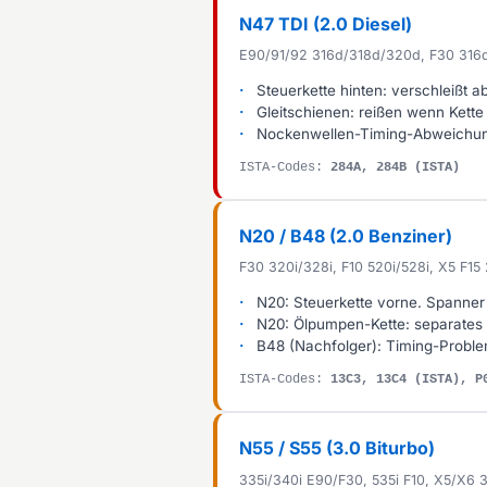
N47 TDI (2.0 Diesel)
E90/91/92 316d/318d/320d, F30 316
Steuerkette hinten: verschleißt a
Gleitschienen: reißen wenn Kette
Nockenwellen-Timing-Abweichung: 
ISTA-Codes:
284A, 284B (ISTA)
N20 / B48 (2.0 Benziner)
F30 320i/328i, F10 520i/528i, X5 F15 
N20: Steuerkette vorne. Spanner
N20: Ölpumpen-Kette: separates 
B48 (Nachfolger): Timing-Problem
ISTA-Codes:
13C3, 13C4 (ISTA), P
N55 / S55 (3.0 Biturbo)
335i/340i E90/F30, 535i F10, X5/X6 