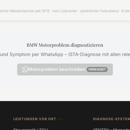
hrter Meisterbetrieb seit 1978 · kein Callcenter · pünktlicher Feierabend · Erstk
BMW Motorproblem diagnostizieren
und Symptom per WhatsApp – ISTA-Diagnose mit allen rele
Motorproblem beschreiben
FERIENZEIT
LEISTUNGEN VOR ORT
DIAGNOSE-SYSTE