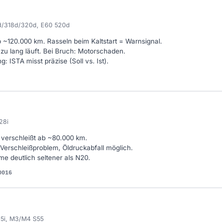
d/318d/320d, E60 520d
b ~120.000 km. Rasseln beim Kaltstart = Warnsignal.
 zu lang läuft. Bei Bruch: Motorschaden.
ISTA misst präzise (Soll vs. Ist).
28i
 verschleißt ab ~80.000 km.
Verschleißproblem, Öldruckabfall möglich.
e deutlich seltener als N20.
0016
35i, M3/M4 S55