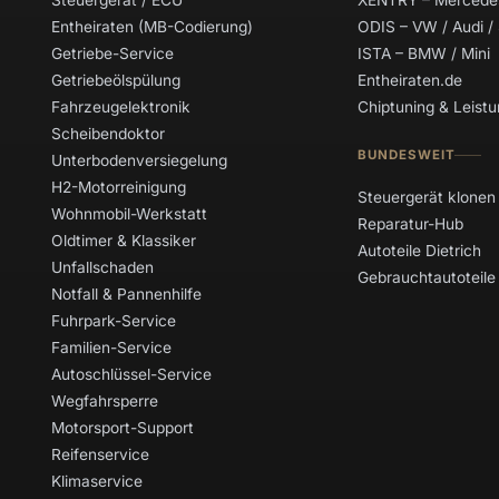
Steuergerät / ECU
XENTRY – Mercede
Entheiraten (MB-Codierung)
ODIS – VW / Audi /
Getriebe-Service
ISTA – BMW / Mini
Getriebeölspülung
Entheiraten.de
Fahrzeugelektronik
Chiptuning & Leis
Scheibendoktor
BUNDESWEIT
Unterbodenversiegelung
H2-Motorreinigung
Steuergerät klonen
Wohnmobil-Werkstatt
Reparatur-Hub
Oldtimer & Klassiker
Autoteile Dietrich
Unfallschaden
Gebrauchtautoteile
Notfall & Pannenhilfe
Fuhrpark-Service
Familien-Service
Autoschlüssel-Service
Wegfahrsperre
Motorsport-Support
Reifenservice
Klimaservice