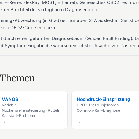
it F-Reihe: FlexRay, MOST, Ethernet). Generisches OBD2 liest nur
einer Bruchteil der verfügbaren Diagnosedaten.
iming-Abweichung (in Grad) ist nur über ISTA auslesbar. Sie ist 
re ein OBD2-Code erscheint.
hrt durch einen geführten Diagnosebaum (Guided Fault Finding). D
d Symptom-Eingabe die wahrscheinlichste Ursache vor. Das reduzi
-Themen
VANOS
Hochdruck-Einspritzung
Variable
HPFP, Piezo-Injektoren,
Nockenwellensteuerung: Rütteln,
Common-Rail-Diagnose
Kaltstart-Probleme
→
→