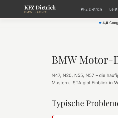
KFZ Dietrich
Zum Hauptinhalt springen
KFZ Dietrich
Leis
BMW DIAGNOSE
4,8
Goog
★
BMW Motor-D
N47, N20, N55, N57 – die häuf
Mustern. ISTA gibt Einblick in 
Typische Problem