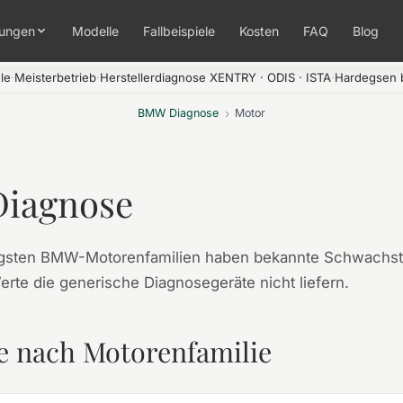
tungen
Modelle
Fallbeispiele
Kosten
FAQ
Blog
le
·
Meisterbetrieb
·
Herstellerdiagnose XENTRY · ODIS · ISTA
·
Hardegsen b
BMW Diagnose
›
Motor
iagnose
igsten BMW-Motorenfamilien haben bekannte Schwachste
Werte die generische Diagnosegeräte nicht liefern.
e nach Motorenfamilie