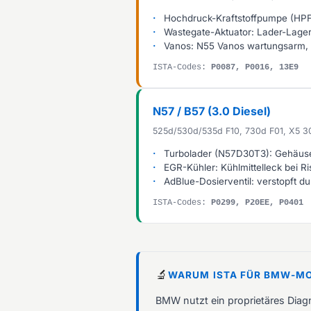
Hochdruck-Kraftstoffpumpe (HPFP
Wastegate-Aktuator: Lader-Lager
Vanos: N55 Vanos wartungsarm, 
ISTA-Codes:
P0087, P0016, 13E9
N57 / B57 (3.0 Diesel)
525d/530d/535d F10, 730d F01, X5 3
Turbolader (N57D30T3): Gehäuse
EGR-Kühler: Kühlmittelleck bei R
AdBlue-Dosierventil: verstopft du
ISTA-Codes:
P0299, P20EE, P0401
🔬
WARUM ISTA FÜR BMW-MO
BMW nutzt ein proprietäres Diag