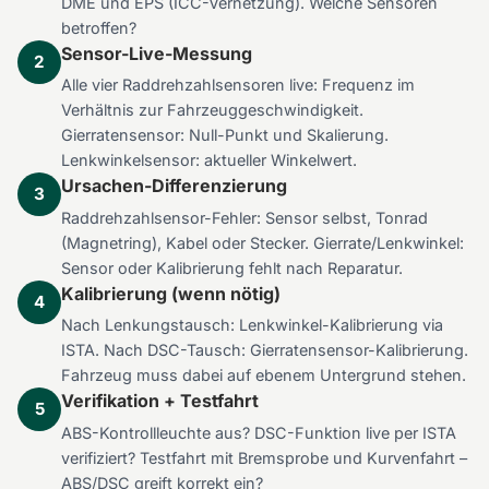
DME und EPS (ICC-Vernetzung). Welche Sensoren
betroffen?
Sensor-Live-Messung
2
Alle vier Raddrehzahlsensoren live: Frequenz im
Verhältnis zur Fahrzeuggeschwindigkeit.
Gierratensensor: Null-Punkt und Skalierung.
Lenkwinkelsensor: aktueller Winkelwert.
Ursachen-Differenzierung
3
Raddrehzahlsensor-Fehler: Sensor selbst, Tonrad
(Magnetring), Kabel oder Stecker. Gierrate/Lenkwinkel:
Sensor oder Kalibrierung fehlt nach Reparatur.
Kalibrierung (wenn nötig)
4
Nach Lenkungstausch: Lenkwinkel-Kalibrierung via
ISTA. Nach DSC-Tausch: Gierratensensor-Kalibrierung.
Fahrzeug muss dabei auf ebenem Untergrund stehen.
Verifikation + Testfahrt
5
ABS-Kontrollleuchte aus? DSC-Funktion live per ISTA
verifiziert? Testfahrt mit Bremsprobe und Kurvenfahrt –
ABS/DSC greift korrekt ein?