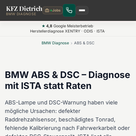
KFZ Dietrich
Zum Hauptinhalt springen
BMW DIAGNOSE
4,8
Google
·
Meisterbetrieb
·
★
Herstellerdiagnose XENTRY · ODIS · ISTA
·
BMW Diagnose
›
ABS & DSC
BMW ABS & DSC – Diagnose
mit ISTA statt Raten
ABS-Lampe und DSC-Warnung haben viele
mögliche Ursachen: defekter
Raddrehzahlsensor, beschädigtes Tonrad,
fehlende Kalibrierung nach Fahrwerkarbeit oder