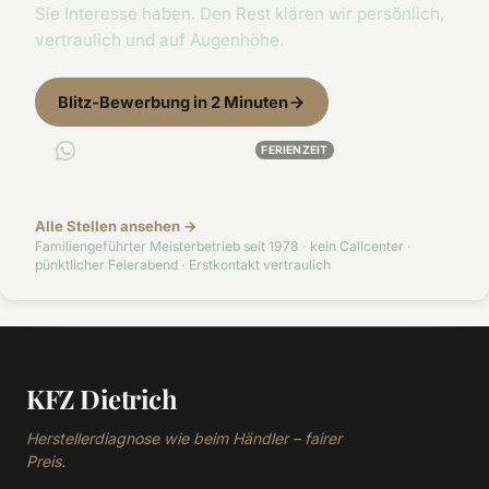
Sie Interesse haben. Den Rest klären wir persönlich,
vertraulich und auf Augenhöhe.
Blitz-Bewerbung in 2 Minuten
Per WhatsApp melden
FERIENZEIT
Alle Stellen ansehen →
Familiengeführter Meisterbetrieb seit 1978 · kein Callcenter ·
pünktlicher Feierabend · Erstkontakt vertraulich
KFZ Dietrich
Herstellerdiagnose wie beim Händler – fairer
Preis.