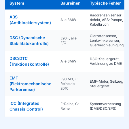
System
Baureihen
Typische Fehler
Raddrehzahlsensor
ABS
Alle BMW
defekt, ABS-Pumpe,
(Antiblockiersystem)
Kabelbruch
Gierratensensor,
DSC (Dynamische
E90+, alle
Lenkwinkelsensor,
F/G
Stabilitätskontrolle)
Querbeschleunigung
DBC/DTC
DSC-Steuergerät,
Alle BMW
Verbindung zu DME
(Traktionskontrolle)
EMF
E90 M3, F-
EMF-Motor, Seilzug,
(Elektromechanische
Reihe ab
Steuergerät
2010
Parkbremse)
ICC (Integrated
F-Reihe, G-
Systemvernetzung
Reihe
(DME/DSC/EPS)
Chassis Control)