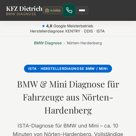
KFZ Dietrich
Zum Hauptinhalt springen
BMW DIAGNOSE
4,8
Google
·
Meisterbetrieb
·
★
Herstellerdiagnose XENTRY · ODIS · ISTA
·
BMW-Diagnose
›
Nörten-Hardenberg
ISTA · HERSTELLERDIAGNOSE BMW / MINI
BMW & Mini Diagnose für
Fahrzeuge aus Nörten-
Hardenberg
ISTA-Diagnose für BMW und Mini – ca. 10
Minuten von Nörten-Hardenberg. Vollständige