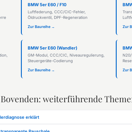
BMW 5er E60 / F10
BMW
Luftfederung, CCC/CIC-Fehler,
Tran
erre
Öldruckventil, DPF-Regeneration
Luft
Zur Baureihe →
Zur 
BMW 5er E60 (Wandler)
BMW
tion,
GM-Modul, CCC/CIC, Niveauregulierung,
N20/
Steuergeräte-Codierung
Rese
Zur Baureihe →
Zur 
 Bovenden: weiterführende Theme
lerdiagnose erklärt
 transparente Pauschale