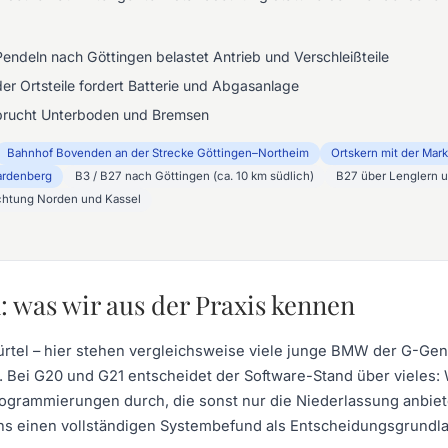
Pendeln nach Göttingen belastet Antrieb und Verschleißteile
er Ortsteile fordert Batterie und Abgasanlage
sprucht Unterboden und Bremsen
Bahnhof Bovenden an der Strecke Göttingen–Northeim
Ortskern mit der Mark
ardenberg
B3 / B27 nach Göttingen (ca. 10 km südlich)
B27 über Lenglern 
ichtung Norden und Kassel
was wir aus der Praxis kennen
rtel – hier stehen vergleichsweise viele junge BMW der G-Gene
ei G20 und G21 entscheidet der Software-Stand über vieles: W
Programmierungen durch, die sonst nur die Niederlassung anbi
ns einen vollständigen Systembefund als Entscheidungsgrundl