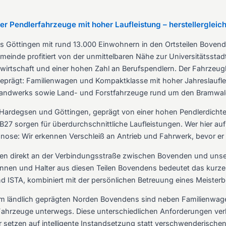
er Pendlerfahrzeuge mit hoher Laufleistung – herstellerglei
is Göttingen mit rund 13.000 Einwohnern in den Ortsteilen Bovend
inde profitiert von der unmittelbaren Nähe zur Universitätsstad
wirtschaft und einer hohen Zahl an Berufspendlern. Der Fahrzeugb
eprägt: Familienwagen und Kompaktklasse mit hoher Jahreslaufleis
andwerks sowie Land- und Forstfahrzeuge rund um den Bramwald
 Hardegsen und Göttingen, geprägt von einer hohen Pendlerdichte
B27 sorgen für überdurchschnittliche Laufleistungen. Wer hier au
gnose: Wir erkennen Verschleiß an Antrieb und Fahrwerk, bevor er
iegen direkt an der Verbindungsstraße zwischen Bovenden und unse
nnen und Halter aus diesen Teilen Bovendens bedeutet das kurze 
ISTA, kombiniert mit der persönlichen Betreuung eines Meisterbe
im ländlich geprägten Norden Bovendens sind neben Familienwage
Fahrzeuge unterwegs. Diese unterschiedlichen Anforderungen ver
Wir setzen auf intelligente Instandsetzung statt verschwenderisc