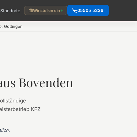
Standorte
05505 5236
Wir stellen ein
. Göttingen
aus Bovenden
ollständige
isterbetrieb KFZ
lich.