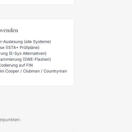
Bovenden
er-Auslesung (alle Systeme)
se (ISTA+ Prüfpläne)
rung (E-Sys Alternativen)
rammierung (SWE-Flashen)
Codierung auf FIN
 Mini Cooper / Clubman / Countryman
erpunkten: