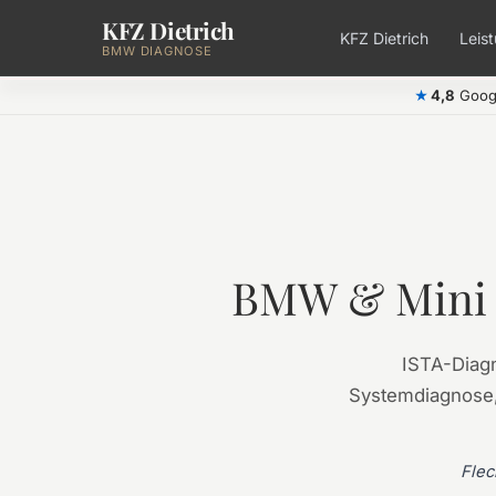
KFZ Dietrich
Zum Hauptinhalt springen
KFZ Dietrich
Leis
BMW DIAGNOSE
4,8
Goog
★
BMW & Mini 
ISTA-Diagn
Systemdiagnose,
Flec