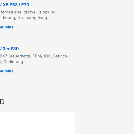
 X5 E53 / E70
sfergetriebe, xDrive-Kupplung,
federung, Niveauregelung
Baureihe →
 3er F30
B47-Steuerkette, FEM/BDC, Service-
t, Codierung
Baureihe →
n