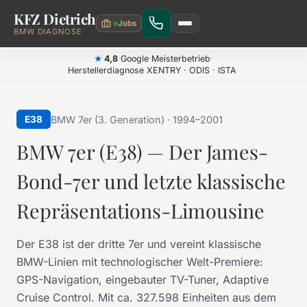
KFZ Dietrich
Zum Hauptinhalt springen
BMW DIAGNOSE
4,8
Google
·
Meisterbetrieb
·
★
Herstellerdiagnose XENTRY · ODIS · ISTA
·
BMW 7er (3. Generation) · 1994–2001
E38
BMW 7er (E38) — Der James-
Bond-7er und letzte klassische
Repräsentations-Limousine
Der E38 ist der dritte 7er und vereint klassische
BMW-Linien mit technologischer Welt-Premiere:
GPS-Navigation, eingebauter TV-Tuner, Adaptive
Cruise Control. Mit ca. 327.598 Einheiten aus dem