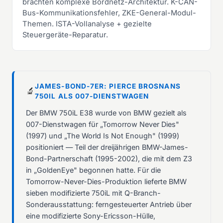
brachten komplexe Bordnetz-Architektur. K-CAN-
Bus-Kommunikationsfehler, ZKE-General-Modul-
Themen. ISTA-Vollanalyse + gezielte
Steuergeräte-Reparatur.
JAMES-BOND-7ER: PIERCE BROSNANS
🔬
750IL ALS 007-DIENSTWAGEN
Der BMW 750iL E38 wurde von BMW gezielt als
007-Dienstwagen für „Tomorrow Never Dies"
(1997) und „The World Is Not Enough" (1999)
positioniert — Teil der dreijährigen BMW-James-
Bond-Partnerschaft (1995-2002), die mit dem Z3
in „GoldenEye" begonnen hatte. Für die
Tomorrow-Never-Dies-Produktion lieferte BMW
sieben modifizierte 750iL mit Q-Branch-
Sonderausstattung: ferngesteuerter Antrieb über
eine modifizierte Sony-Ericsson-Hülle,