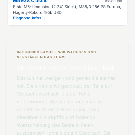
M5 E28 Classic
1984–1988
Erste M5-Limousine (2.241 Stück), M88/3 286 PS Europa,
Hagerty-Rekord 195k USD
Diagnose-Infos →
IN EIGENER SACHE · WIR WACHSEN UND
VERSTÄRKEN DAS TEAM
Sie lesen so etwas freiwillig zu Ende.
Das tun nur wenige – und genau die suchen
wir. Sie sind nicht irgendwer, der Teile auf
Verdacht wechselt, bis der Fehler
verschwindet. Sie wollen die Ursache
verstehen. Wenn Akkorddruck, ewig
dieselben Handgriffe und fehlende
Wertschätzung das Beste in Ihnen
ausbremsen, lohnt sich ein Gespräch. Bei