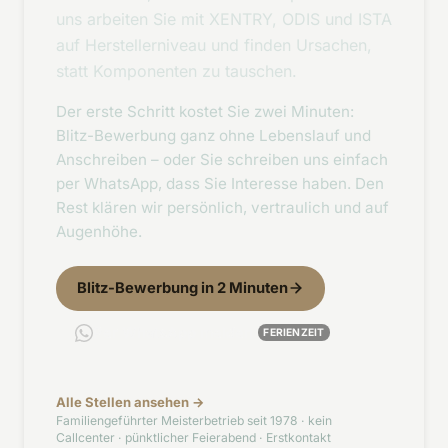
uns arbeiten Sie mit XENTRY, ODIS und ISTA
auf Herstellerniveau und finden Ursachen,
statt Komponenten zu tauschen.
Der erste Schritt kostet Sie zwei Minuten:
Blitz-Bewerbung ganz ohne Lebenslauf und
Anschreiben – oder Sie schreiben uns einfach
per WhatsApp, dass Sie Interesse haben. Den
Rest klären wir persönlich, vertraulich und auf
Augenhöhe.
Blitz-Bewerbung in 2 Minuten
Per WhatsApp melden
FERIENZEIT
Alle Stellen ansehen →
Familiengeführter Meisterbetrieb seit 1978 · kein
Callcenter · pünktlicher Feierabend · Erstkontakt