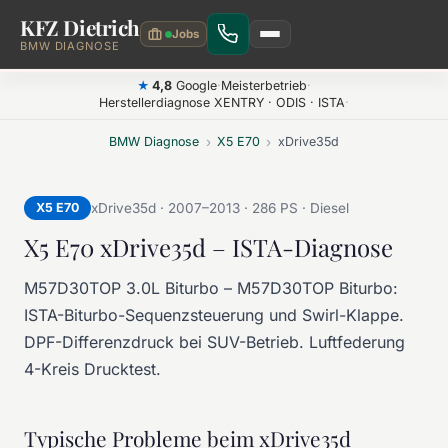
KFZ Dietrich
Zum Hauptinhalt springen
BMW DIAGNOSE
4,8
Google
·
Meisterbetrieb
·
★
Herstellerdiagnose XENTRY · ODIS · ISTA
·
BMW Diagnose
›
X5 E70
›
xDrive35d
X5 E70
xDrive35d · 2007–2013 · 286 PS · Diesel
X5 E70 xDrive35d – ISTA-Diagnose
M57D30TOP 3.0L Biturbo – M57D30TOP Biturbo:
ISTA-Biturbo-Sequenzsteuerung und Swirl-Klappe.
DPF-Differenzdruck bei SUV-Betrieb. Luftfederung
4-Kreis Drucktest.
Typische Probleme beim xDrive35d