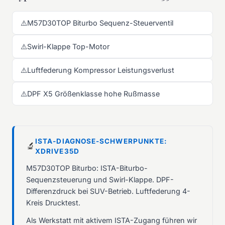
⚠️
M57D30TOP Biturbo Sequenz-Steuerventil
⚠️
Swirl-Klappe Top-Motor
⚠️
Luftfederung Kompressor Leistungsverlust
⚠️
DPF X5 Größenklasse hohe Rußmasse
ISTA-DIAGNOSE-SCHWERPUNKTE:
🔬
XDRIVE35D
M57D30TOP Biturbo: ISTA-Biturbo-
Sequenzsteuerung und Swirl-Klappe. DPF-
Differenzdruck bei SUV-Betrieb. Luftfederung 4-
Kreis Drucktest.
Als Werkstatt mit aktivem ISTA-Zugang führen wir