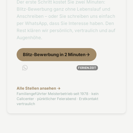
Der erste Schritt kostet Sie zwei Minuten:
Blitz-Bewerbung ganz ohne Lebenslauf und
Anschreiben – oder Sie schreiben uns einfach
per WhatsApp, dass Sie Interesse haben. Den
Rest klären wir persönlich, vertraulich und auf
Augenhöhe.
Blitz-Bewerbung in 2 Minuten
Per WhatsApp melden
FERIENZEIT
Alle Stellen ansehen →
Familiengeführter Meisterbetrieb seit 1978 · kein
Callcenter · pünktlicher Feierabend · Erstkontakt
vertraulich