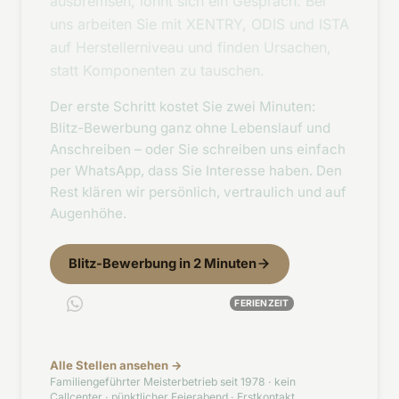
ausbremsen, lohnt sich ein Gespräch. Bei
uns arbeiten Sie mit XENTRY, ODIS und ISTA
auf Herstellerniveau und finden Ursachen,
statt Komponenten zu tauschen.
Der erste Schritt kostet Sie zwei Minuten:
Blitz-Bewerbung ganz ohne Lebenslauf und
Anschreiben – oder Sie schreiben uns einfach
per WhatsApp, dass Sie Interesse haben. Den
Rest klären wir persönlich, vertraulich und auf
Augenhöhe.
Blitz-Bewerbung in 2 Minuten
Per WhatsApp melden
FERIENZEIT
Alle Stellen ansehen →
Familiengeführter Meisterbetrieb seit 1978 · kein
Callcenter · pünktlicher Feierabend · Erstkontakt