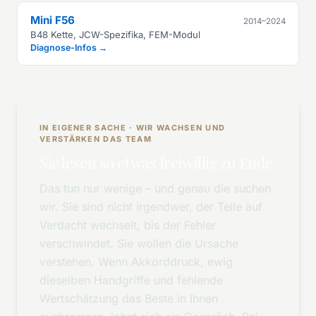
Mini F56
2014–2024
B48 Kette, JCW-Spezifika, FEM-Modul
Diagnose-Infos →
IN EIGENER SACHE · WIR WACHSEN UND
VERSTÄRKEN DAS TEAM
Sie lesen so etwas freiwillig zu Ende.
Das tun nur wenige – und genau die suchen
wir. Sie sind nicht irgendwer, der Teile auf
Verdacht wechselt, bis der Fehler
verschwindet. Sie wollen die Ursache
verstehen. Wenn Akkorddruck, ewig
dieselben Handgriffe und fehlende
Wertschätzung das Beste in Ihnen