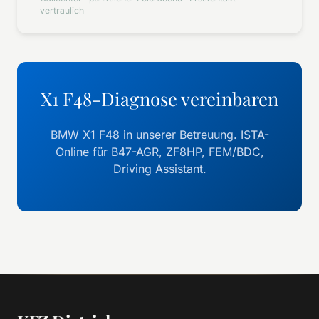
vertraulich
X1 F48-Diagnose vereinbaren
BMW X1 F48 in unserer Betreuung. ISTA-
Online für B47-AGR, ZF8HP, FEM/BDC,
Driving Assistant.