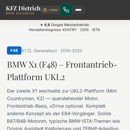
KFZ Dietrich
Zum Hauptinhalt springen
BMW DIAGNOSE
4,8
Google
·
Meisterbetrieb
·
★
Herstellerdiagnose XENTRY · ODIS · ISTA
·
X1 (2. Generation) · 2015–2022
F48
BMW X1 (F48) – Frontantrieb-
Plattform UKL2
Der zweite X1 wechselte zur UKL2-Plattform (Mini
Countryman, X2) — querstehender Motor,
Frontantrieb-Basis, xDrive optional. Komplett
anderes Konzept als der E84-Vorgänger. Solide
B47/B48-Motoren, typische BMW-ISTA-Themen wie
Driving Assistant Kalibrierung und ZF8HP-Adaption.