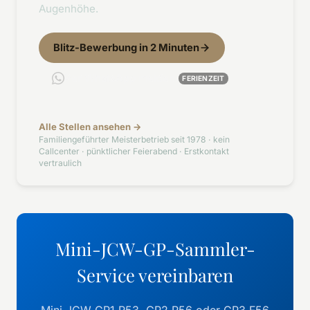
Augenhöhe.
Blitz-Bewerbung in 2 Minuten
Per WhatsApp melden
FERIENZEIT
Alle Stellen ansehen →
Familiengeführter Meisterbetrieb seit 1978 · kein
Callcenter · pünktlicher Feierabend · Erstkontakt
vertraulich
Mini-JCW-GP-Sammler-
Service vereinbaren
Mini JCW GP1 R53, GP2 R56 oder GP3 F56