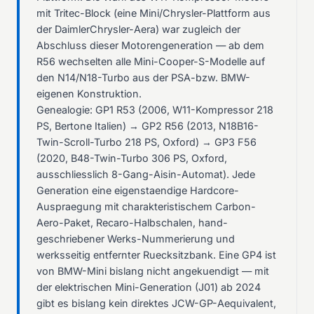
mit Tritec-Block (eine Mini/Chrysler-Plattform aus
der DaimlerChrysler-Aera) war zugleich der
Abschluss dieser Motorengeneration — ab dem
R56 wechselten alle Mini-Cooper-S-Modelle auf
den N14/N18-Turbo aus der PSA-bzw. BMW-
eigenen Konstruktion.
Genealogie: GP1 R53 (2006, W11-Kompressor 218
PS, Bertone Italien) → GP2 R56 (2013, N18B16-
Twin-Scroll-Turbo 218 PS, Oxford) → GP3 F56
(2020, B48-Twin-Turbo 306 PS, Oxford,
ausschliesslich 8-Gang-Aisin-Automat). Jede
Generation eine eigenstaendige Hardcore-
Auspraegung mit charakteristischem Carbon-
Aero-Paket, Recaro-Halbschalen, hand-
geschriebener Werks-Nummerierung und
werksseitig entfernter Ruecksitzbank. Eine GP4 ist
von BMW-Mini bislang nicht angekuendigt — mit
der elektrischen Mini-Generation (J01) ab 2024
gibt es bislang kein direktes JCW-GP-Aequivalent,