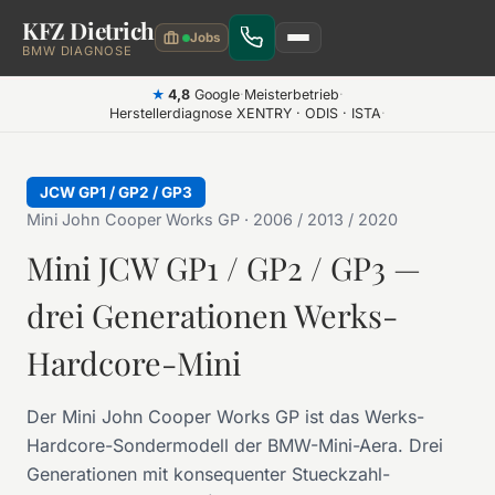
KFZ Dietrich
Zum Hauptinhalt springen
BMW DIAGNOSE
4,8
Google
·
Meisterbetrieb
·
★
Herstellerdiagnose XENTRY · ODIS · ISTA
·
JCW GP1 / GP2 / GP3
Mini John Cooper Works GP · 2006 / 2013 / 2020
Mini JCW GP1 / GP2 / GP3 —
drei Generationen Werks-
Hardcore-Mini
Der Mini John Cooper Works GP ist das Werks-
Hardcore-Sondermodell der BMW-Mini-Aera. Drei
Generationen mit konsequenter Stueckzahl-