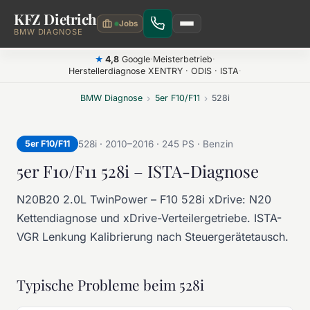
KFZ Dietrich
Zum Hauptinhalt springen
BMW DIAGNOSE
4,8
Google
·
Meisterbetrieb
·
★
Herstellerdiagnose XENTRY · ODIS · ISTA
·
BMW Diagnose
›
5er F10/F11
›
528i
5er F10/F11
528i · 2010–2016 · 245 PS · Benzin
5er F10/F11 528i – ISTA-Diagnose
N20B20 2.0L TwinPower – F10 528i xDrive: N20
Kettendiagnose und xDrive-Verteilergetriebe. ISTA-
VGR Lenkung Kalibrierung nach Steuergerätetausch.
Typische Probleme beim 528i