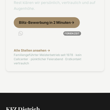
Rest klären wir persönlich, vertraulich und auf
Augenhöhe.
Blitz-Bewerbung in 2 Minuten
Per WhatsApp melden
FERIENZEIT
Alle Stellen ansehen →
Familiengeführter Meisterbetrieb seit 1978 · kein
Callcenter · pünktlicher Feierabend · Erstkontakt
vertraulich
KFZ Dietrich