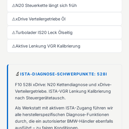
⚠️
N20 Steuerkette längt sich früh
⚠️
xDrive Verteilergetriebe Öl
⚠️
Turbolader IS20 Leck Ölseitig
⚠️
Aktive Lenkung VGR Kalibrierung
🔬
ISTA-DIAGNOSE-SCHWERPUNKTE: 528I
F10 528i xDrive: N20 Kettendiagnose und xDrive-
Verteilergetriebe. ISTA-VGR Lenkung Kalibrierung
nach Steuergerätetausch.
Als Werkstatt mit aktivem ISTA-Zugang führen wir
alle herstellerspezifischen Diagnose-Funktionen
durch, die ein autorisierter BMW-Händler ebenfalls
ausführt – zu fairen Konditionen.