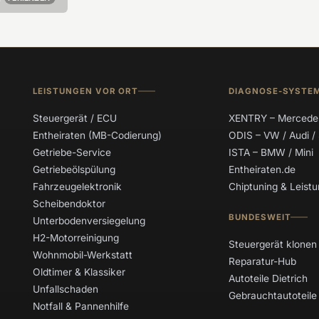
LEISTUNGEN VOR ORT
DIAGNOSE-SYSTE
Steuergerät / ECU
XENTRY – Mercede
Entheiraten (MB-Codierung)
ODIS – VW / Audi /
Getriebe-Service
ISTA – BMW / Mini
Getriebeölspülung
Entheiraten.de
Fahrzeugelektronik
Chiptuning & Leis
Scheibendoktor
BUNDESWEIT
Unterbodenversiegelung
H2-Motorreinigung
Steuergerät klonen
Wohnmobil-Werkstatt
Reparatur-Hub
Oldtimer & Klassiker
Autoteile Dietrich
Unfallschaden
Gebrauchtautoteile
Notfall & Pannenhilfe