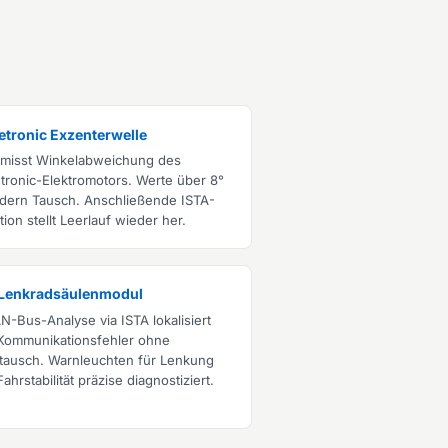
etronic Exzenterwelle
 misst Winkelabweichung des
etronic-Elektromotors. Werte über 8°
rdern Tausch. Anschließende ISTA-
ion stellt Leerlauf wieder her.
 Lenkradsäulenmodul
N-Bus-Analyse via ISTA lokalisiert
Kommunikationsfehler ohne
dtausch. Warnleuchten für Lenkung
ahrstabilität präzise diagnostiziert.