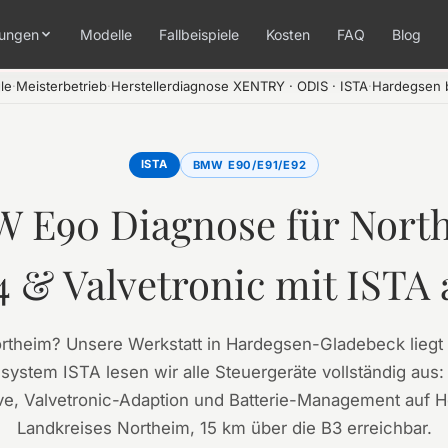
tungen
Modelle
Fallbeispiele
Kosten
FAQ
Blog
le
·
Meisterbetrieb
·
Herstellerdiagnose XENTRY · ODIS · ISTA
·
Hardegsen b
ISTA
BMW E90/E91/E92
 E90 Diagnose für Nort
4 & Valvetronic mit ISTA 
heim? Unsere Werkstatt in Hardegsen-Gladebeck liegt 1
ystem ISTA lesen wir alle Steuergeräte vollständig aus:
Valvetronic-Adaption und Batterie-Management auf Her
Landkreises Northeim, 15 km über die B3 erreichbar.