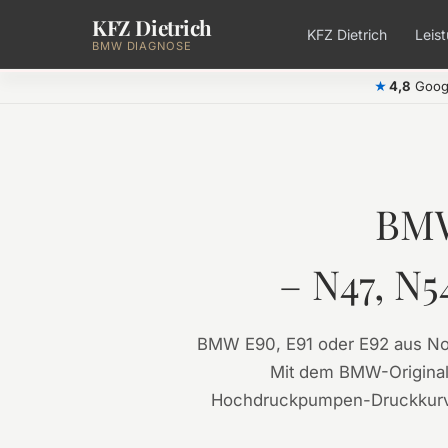
KFZ Dietrich
Zum Hauptinhalt springen
KFZ Dietrich
Leis
BMW DIAGNOSE
4,8
Goog
★
BMW
– N47, N5
BMW E90, E91 oder E92 aus Nort
Mit dem BMW-Originals
Hochdruckpumpen-Druckkurve, 