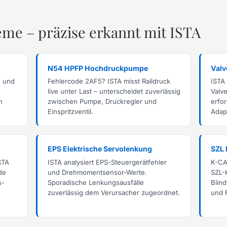
me – präzise erkannt mit ISTA
N54 HPFP Hochdruckpumpe
Valv
d und
Fehlercode 2AF5? ISTA misst Raildruck
ISTA
live unter Last – unterscheidet zuverlässig
Valv
n
zwischen Pumpe, Druckregler und
erfo
Einspritzventil.
Adapt
EPS Elektrische Servolenkung
SZL
STA
ISTA analysiert EPS-Steuergerätfehler
K-CA
de
und Drehmomentsensor-Werte.
SZL-
s-
Sporadische Lenkungsausfälle
Blin
zuverlässig dem Verursacher zugeordnet.
und F