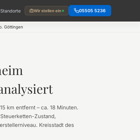
Standorte
05505 5236
Wir stellen ein
. Göttingen
heim
analysiert
5 km entfernt – ca. 18 Minuten.
 Steuerketten-Zustand,
stellerniveau. Kreisstadt des