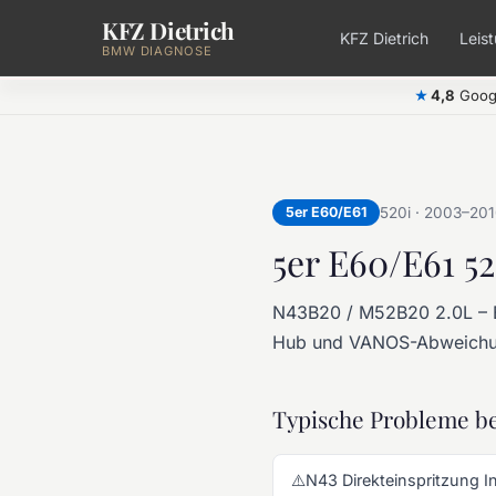
KFZ Dietrich
Zum Hauptinhalt springen
KFZ Dietrich
Leis
BMW DIAGNOSE
4,8
Goog
★
5er E60/E61
520i · 2003–201
5er E60/E61 5
N43B20 / M52B20 2.0L – E6
Hub und VANOS-Abweichu
Typische Probleme be
⚠️
N43 Direkteinspritzung I