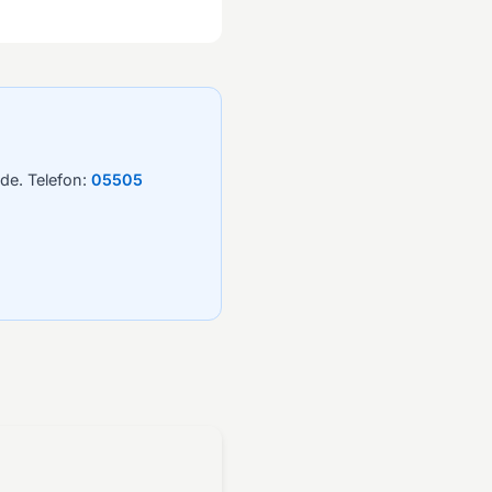
de. Telefon:
05505