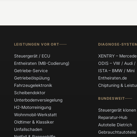
LEISTUNGEN VOR ORT
DIAGNOSE-SYSTE
Steuergerät / ECU
XENTRY – Mercede
Entheiraten (MB-Codierung)
ODIS – VW / Audi /
Getriebe-Service
ISTA – BMW / Mini
Getriebeölspülung
Entheiraten.de
Fahrzeugelektronik
Chiptuning & Leis
Scheibendoktor
BUNDESWEIT
Unterbodenversiegelung
H2-Motorreinigung
Steuergerät klonen
Wohnmobil-Werkstatt
Reparatur-Hub
Oldtimer & Klassiker
Autoteile Dietrich
Unfallschaden
Gebrauchtautoteile
Notfall & Pannenhilfe