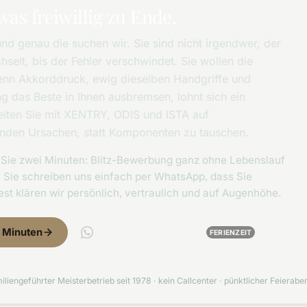
was freiwillig zu Ende.
nd genau die suchen wir. Sie sind nicht irgendwer, der
hselt, bis der Fehler verschwindet. Sie wollen die
enn Akkorddruck, ewig dieselben Handgriffe und
g das Beste in Ihnen ausbremsen, lohnt sich ein
eiten Sie mit XENTRY, ODIS und ISTA auf
finden Ursachen, statt Komponenten zu tauschen.
et Sie zwei Minuten: Blitz-Bewerbung ganz ohne Lebenslauf
 Sie schreiben uns einfach per WhatsApp, dass Sie
st klären wir persönlich, vertraulich und auf Augenhöhe.
2 Minuten
Per WhatsApp melden
FERIENZEIT
iliengeführter Meisterbetrieb seit 1978 · kein Callcenter · pünktlicher Feieraben