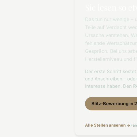
Sie lesen so et
Das tun nur wenige – u
Teile auf Verdacht wec
Ursache verstehen. W
fehlende Wertschätzun
Gespräch. Bei uns arb
Herstellerniveau und 
Der erste Schritt kost
und Anschreiben – oder
Interesse haben. Den Re
Blitz-Bewerbung in 
Alle Stellen ansehen →
Fam