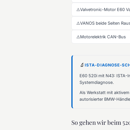
⚠️
Valvetronic-Motor E60 Va
⚠️
VANOS beide Seiten Rau
⚠️
Motorelektrik CAN-Bus
🔬
ISTA-DIAGNOSE-SC
E60 520i mit N43: ISTA-
Systemdiagnose.
Als Werkstatt mit aktivem
autorisierter BMW-Händler
So gehen wir beim 520