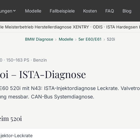
tungen
Modelle
Fallbeispiele
Kosten
FAQ
Blog
le
·
Meisterbetrieb
·
Herstellerdiagnose XENTRY · ODIS · ISTA
·
Hardegsen b
BMW Diagnose
›
Modelle
›
5er E60/E61
›
520i
0 · 150–163 PS · Benzin
20i – ISTA-Diagnose
0 520i mit N43: ISTA-Injektordiagnose Leckrate. Valvetro
ng messbar. CAN-Bus Systemdiagnose.
im 520i
njektor-Leckrate