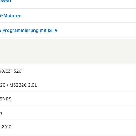
ostet
W-Motoren
& Programmierung mit ISTA
60/E61 520i
20 / M52B20 2.0L
63 PS
n
–2010