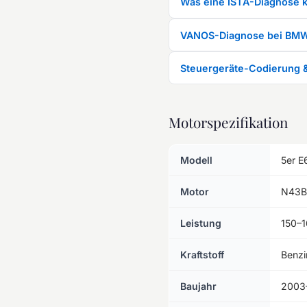
Was eine ISTA-Diagnose k
VANOS-Diagnose bei BM
Steuergeräte-Codierung 
Motorspezifikation
Modell
5er E
Motor
N43B
Leistung
150–1
Kraftstoff
Benzi
Baujahr
2003