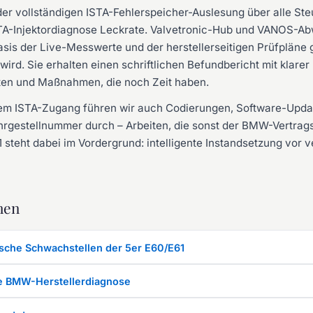
er vollständigen ISTA-Fehlerspeicher-Auslesung über alle Ste
STA-Injektordiagnose Leckrate. Valvetronic-Hub und VANOS-
is der Live-Messwerte und der herstellerseitigen Prüfpläne g
 wird. Sie erhalten einen schriftlichen Befundbericht mit klar
ten und Maßnahmen, die noch Zeit haben.
ivem ISTA-Zugang führen wir auch Codierungen, Software-Upda
hrgestellnummer durch – Arbeiten, die sonst der BMW-Vertrag
1 steht dabei im Vordergrund: intelligente Instandsetzung vo
men
ische Schwachstellen der 5er E60/E61
lle BMW-Herstellerdiagnose