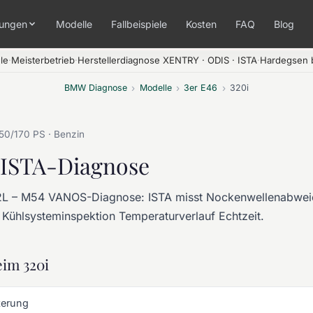
tungen
Modelle
Fallbeispiele
Kosten
FAQ
Blog
le
·
Meisterbetrieb
·
Herstellerdiagnose XENTRY · ODIS · ISTA
·
Hardegsen b
BMW Diagnose
›
Modelle
›
3er E46
›
320i
150/170 PS · Benzin
– ISTA-Diagnose
L – M54 VANOS-Diagnose: ISTA misst Nockenwellenabwe
Kühlsysteminspektion Temperaturverlauf Echtzeit.
im 320i
terung