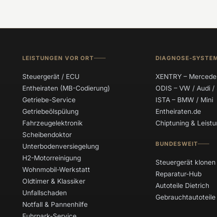
LEISTUNGEN VOR ORT
DIAGNOSE-SYSTE
Steuergerät / ECU
XENTRY – Mercede
Entheiraten (MB-Codierung)
ODIS – VW / Audi /
Getriebe-Service
ISTA – BMW / Mini
Getriebeölspülung
Entheiraten.de
Fahrzeugelektronik
Chiptuning & Leis
Scheibendoktor
BUNDESWEIT
Unterbodenversiegelung
H2-Motorreinigung
Steuergerät klonen
Wohnmobil-Werkstatt
Reparatur-Hub
Oldtimer & Klassiker
Autoteile Dietrich
Unfallschaden
Gebrauchtautoteile
Notfall & Pannenhilfe
Fuhrpark-Service