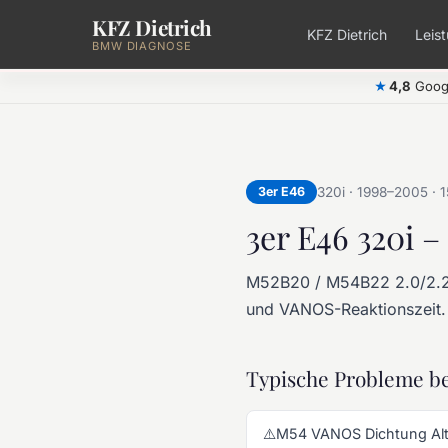
KFZ Dietrich
Zum Hauptinhalt springen
KFZ Dietrich
Leis
BMW DIAGNOSE
4,8
Goog
★
3er E46
320i · 1998–2005 · 
3er E46 320i 
M52B20 / M54B22 2.0/2.2
und VANOS-Reaktionszeit. 
Typische Probleme be
⚠️
M54 VANOS Dichtung Al