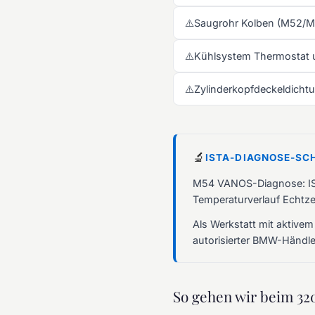
⚠️
Saugrohr Kolben (M52/M
⚠️
Kühlsystem Thermostat
⚠️
Zylinderkopfdeckeldichtu
🔬
ISTA-DIAGNOSE-SC
M54 VANOS-Diagnose: IS
Temperaturverlauf Echtzei
Als Werkstatt mit aktivem
autorisierter BMW-Händler
So gehen wir beim 320