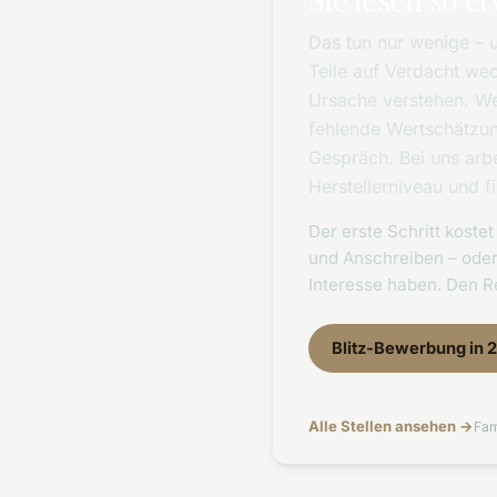
Das tun nur wenige – u
Teile auf Verdacht wec
Ursache verstehen. W
fehlende Wertschätzun
Gespräch. Bei uns arb
Herstellerniveau und 
Der erste Schritt kost
und Anschreiben – oder
Interesse haben. Den Re
Blitz-Bewerbung in 
Alle Stellen ansehen →
Fam