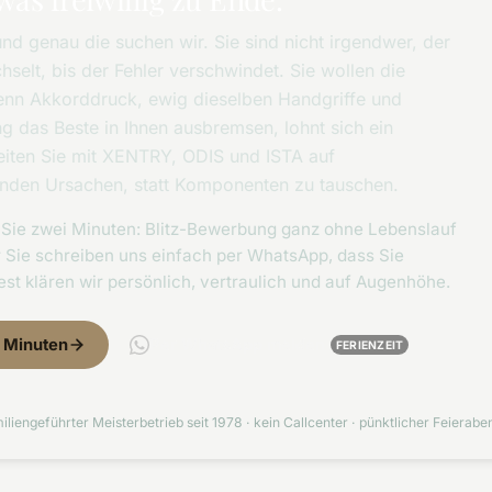
nd genau die suchen wir. Sie sind nicht irgendwer, der
hselt, bis der Fehler verschwindet. Sie wollen die
enn Akkorddruck, ewig dieselben Handgriffe und
g das Beste in Ihnen ausbremsen, lohnt sich ein
eiten Sie mit XENTRY, ODIS und ISTA auf
finden Ursachen, statt Komponenten zu tauschen.
et Sie zwei Minuten: Blitz-Bewerbung ganz ohne Lebenslauf
 Sie schreiben uns einfach per WhatsApp, dass Sie
st klären wir persönlich, vertraulich und auf Augenhöhe.
2 Minuten
Per WhatsApp melden
FERIENZEIT
iliengeführter Meisterbetrieb seit 1978 · kein Callcenter · pünktlicher Feieraben