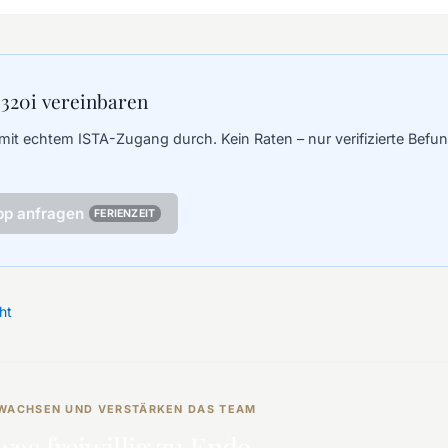
 320i vereinbaren
mit echtem ISTA-Zugang durch. Kein Raten – nur verifizierte Befun
pp anfragen
FERIENZEIT
ht
R WACHSEN UND VERSTÄRKEN DAS TEAM
was freiwillig zu Ende.