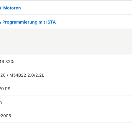
W-Motoren
& Programmierung mit ISTA
46 320i
20 / M54B22 2.0/2.2L
70 PS
n
–2005