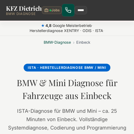
KFZ Dietrich
Zum Hauptinhalt springen
BMW DIAGNOSE
4,8
Google
·
Meisterbetrieb
·
★
Herstellerdiagnose XENTRY · ODIS · ISTA
·
BMW-Diagnose
›
Einbeck
ISTA · HERSTELLERDIAGNOSE BMW / MINI
BMW & Mini Diagnose für
Fahrzeuge aus Einbeck
ISTA-Diagnose für BMW und Mini – ca. 25
Minuten von Einbeck. Vollständige
Systemdiagnose, Codierung und Programmierung